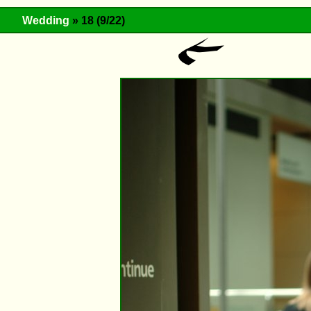
Wedding
» 18 (9/22)