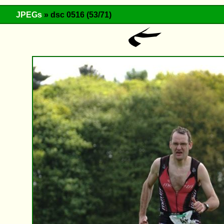
JPEGs
» dsc 0516 (53/71)