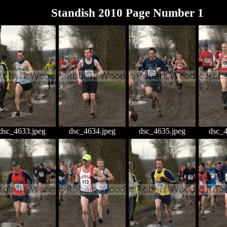
Standish 2010 Page Number 1
dsc_4633.jpeg
dsc_4634.jpeg
dsc_4635.jpeg
dsc_4