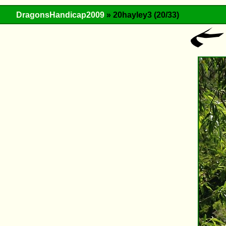
DragonsHandicap2009
» 20hayley3 (20/33)