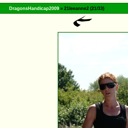
DragonsHandicap2009
» 21leeanne2 (21/33)