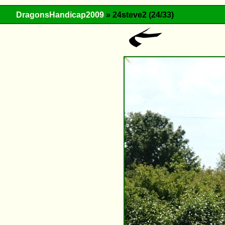
DragonsHandicap2009
» 24steve2 (24/33)